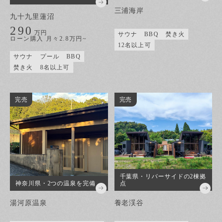
三浦海岸
九十九里蓮沼
290
万円
サウナ
BBQ
焚き火
ローン購入 月々2.8万円~
12名以上可
サウナ
プール
BBQ
焚き火
8名以上可
完売
完売
千葉県・リバーサイドの2棟拠
神奈川県・2つの温泉を完備
点
湯河原温泉
養老渓谷