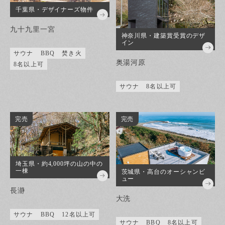
千葉県・デザイナーズ物件
九十九里一宮
神奈川県・建築賞受賞のデザ
イン
サウナ
BBQ
焚き火
奥湯河原
8名以上可
サウナ
8名以上可
完売
完売
埼玉県・約4,000坪の山の中の
一棟
茨城県・高台のオーシャンビ
ュー
長瀞
大洗
サウナ
BBQ
12名以上可
サウナ
BBQ
8名以上可