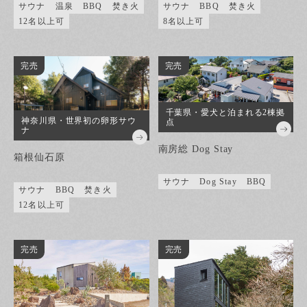
サウナ
温泉
BBQ
焚き火
サウナ
BBQ
焚き火
12名以上可
8名以上可
完売
完売
千葉県・愛犬と泊まれる2棟拠
神奈川県・世界初の卵形サウ
点
ナ
南房総 Dog Stay
箱根仙石原
サウナ
Dog Stay
BBQ
サウナ
BBQ
焚き火
12名以上可
完売
完売