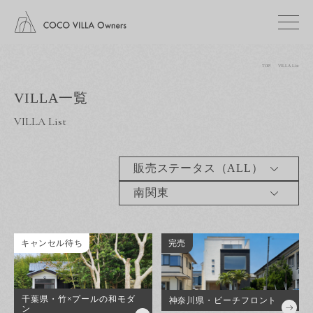
TOP
VILLA List
VILLA一覧
VILLA List
キャンセル待ち
完売
千葉県・竹×プールの和モダ
神奈川県・ビーチフロント
ン